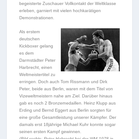
begeisterte Zuschauer Vollkontakt der Weltklasse
erleben, garniert mit vielen hochkarätigen
Demonstrationen.
Als erstem
deutschen
Kickboxer gelang
es dem
Darmstädter Peter
Harbrecht, einen
Weltmeistertitel zu
erringen. Doch auch Tom Rissmann und Dirk
Peter, beide aus Berlin, waren mit dem Titel von
Vizeweltmeistern nahe am Ziel. Darüber hinaus
gab es noch 2 Bronzemedaillen. Heinz Klupp aus
Erding und Bernd Eggert aus Berlin sorgten für
eine große Gesamtleistung unserer Kämpfer. Der
damals erst 18jährige Michael Kuhr konnte sogar
seinen ersten Kampf gewinnen.
(Bild rechts: Peter Habrecht bei der WM 1978 in