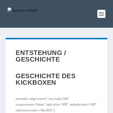
ENTSTEHUNG /
GESCHICHTE
GESCHICHTE DES
KICKBOXEN
[restabs alignment=“osc-tabs-left“
responsive=“false“ tabcolor=“#fff“ seltabcolor=“#fff“
tabhovercolor=“#ecf0f1″]