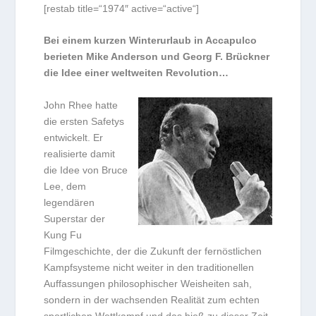
[restab title=“1974″ active=“active“]
Bei einem kurzen Winterurlaub in Accapulco
berieten Mike Anderson und Georg F. Brückner
die Idee einer weltweiten Revolution…
John Rhee hatte
die ersten Safetys
entwickelt. Er
realisierte damit
die Idee von Bruce
Lee, dem
legendären
Superstar der
Kung Fu
Filmgeschichte, der die Zukunft der fernöstlichen
Kampfsysteme nicht weiter in den traditionellen
Auffassungen philosophischer Weisheiten sah,
sondern in der wachsenden Realität zum echten
sportlichen Wettkampf und das hieß zu dieser Zeit