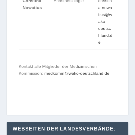
Christina
Anästhesiologie
christin
Nowatius
a.nowa
tius@w
ako-
deutsc
hland.d
e
Kontakt alle Mitglieder der Medizinischen
Kommission:
medkomm@wako-deutschland.de
WEBSEITEN DER LANDESVERBÄNDE: