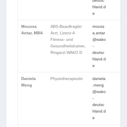
deutsc
hland.d
e
Moussa
ABS-Beauftragter
mouss
Antar, MBA
Arzt, Lizenz A
a.antar
Fitness- und
@wako
Gesundheitstrainer,
-
Ringarzt WAKO D
deutsc
hland.d
e
Daniela
Physiotherapeutin
daniela
Meng
.meng
@wako
-
deutsc
hland.d
e