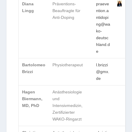
Diana
Präventions-
praeve
Lingg
Beauftragte für
ntion.a
Anti-Doping
ntidopi
ng@wa
ko-
deutsc
hland.d
e
Bartolomeo
Physiotherapeut
l.brizzi
Brizzi
@gmx.
de
Hagen
Anästhesiologie
Biermann,
und
MD, PhD
Intensivmedizin,
Zertifizierter
WAKO-Ringarzt